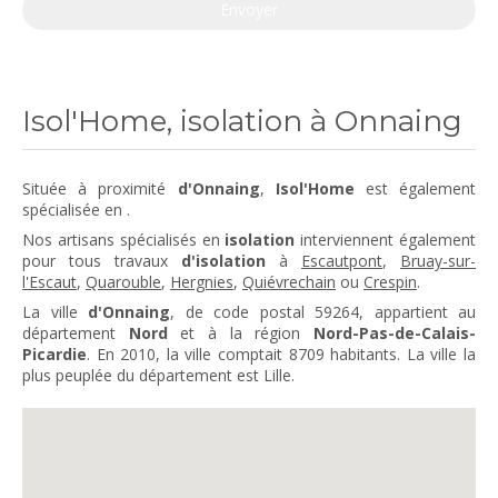
Envoyer
Isol'Home, isolation à Onnaing
Située à proximité
d'Onnaing
,
Isol'Home
est également
spécialisée en .
Nos artisans spécialisés en
isolation
interviennent également
pour tous travaux
d'isolation
à
Escautpont
,
Bruay-sur-
l'Escaut
,
Quarouble
,
Hergnies
,
Quiévrechain
ou
Crespin
.
La ville
d'Onnaing
, de code postal 59264, appartient au
département
Nord
et à la région
Nord-Pas-de-Calais-
Picardie
. En 2010, la ville comptait 8709 habitants. La ville la
plus peuplée du département est Lille.