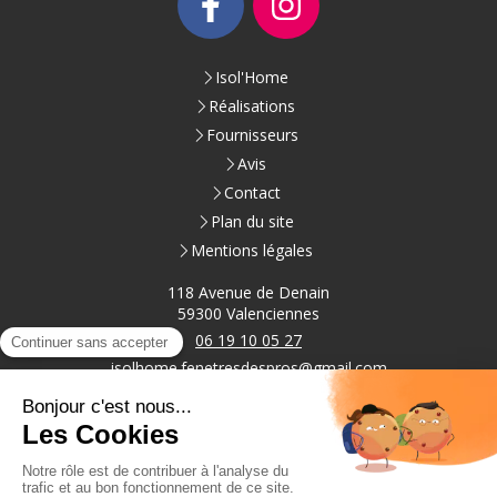
Isol'Home
Réalisations
Fournisseurs
Avis
Contact
Plan du site
Mentions légales
118 Avenue de Denain
59300
Valenciennes
06 19 10 05 27
isolhome.fenetresdespros@gmail.com
Du
Lundi
au
Vendredi
de
9h
à
18h
Samedi
: Sur rendez-vous