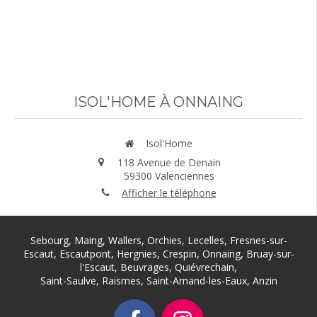
Voir tous les avis
ISOL'HOME À ONNAING
Isol'Home
118 Avenue de Denain
59300
Valenciennes
Afficher le téléphone
Sebourg, Maing, Wallers, Orchies, Lecelles, Fresnes-sur-
Escaut, Escautpont, Hergnies, Crespin, Onnaing, Bruay-sur-
l'Escaut, Beuvrages, Quiévrechain,
Saint-Saulve, Raismes, Saint-Amand-les-Eaux, Anzin