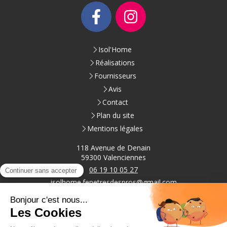
Isol'Home
Réalisations
Fournisseurs
Avis
Contact
Plan du site
Mentions légales
118 Avenue de Denain
59300
Valenciennes
06 19 10 05 27
isolhome.fenetresdespros@gmail.com
Du
Lundi
au
Vendredi
de
9h
à
18h
Samedi
: Sur rendez-vous