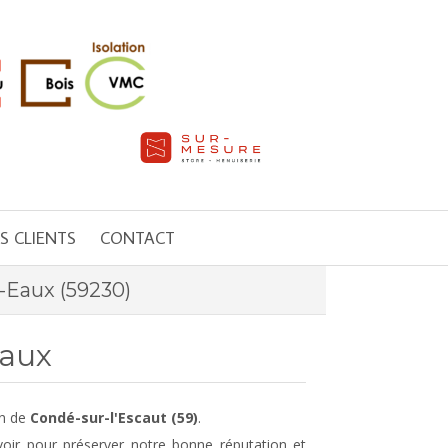
IS CLIENTS
CONTACT
s-Eaux (59230)
Eaux
on de
Condé-sur-l'Escaut (59)
.
voir pour préserver notre bonne réputation et