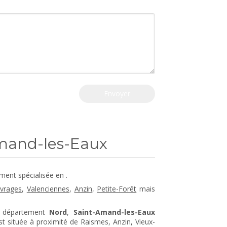
Envoyer
Amand-les-Eaux
ment spécialisée en .
vrages
,
Valenciennes
,
Anzin
,
Petite-Forêt
mais
 département
Nord
,
Saint-Amand-les-Eaux
t située à proximité de Raismes, Anzin, Vieux-